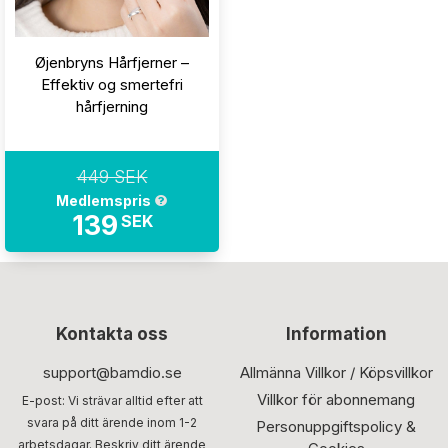
Øjenbryns Hårfjerner –
Effektiv og smertefri
hårfjerning
449 SEK
Medlemspris
139
SEK
Kontakta oss
Information
support@bamdio.se
Allmänna Villkor / Köpsvillkor
Villkor för abonnemang
E-post: Vi strävar alltid efter att
svara på ditt ärende inom 1-2
Personuppgiftspolicy &
arbetsdagar. Beskriv ditt ärende