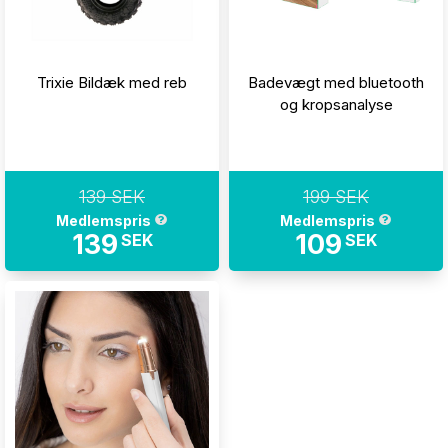
Trixie Bildæk med reb
Badevægt med bluetooth
og kropsanalyse
139 SEK
199 SEK
Medlemspris
Medlemspris
139
109
SEK
SEK