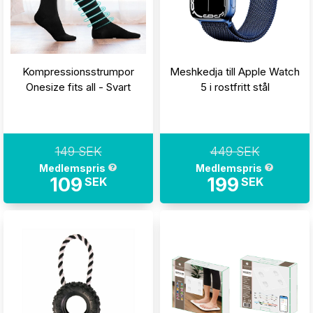
Kompressionsstrumpor
Meshkedja till Apple Watch
Onesize fits all - Svart
5 i rostfritt stål
149 SEK
449 SEK
Medlemspris
Medlemspris
109
199
SEK
SEK